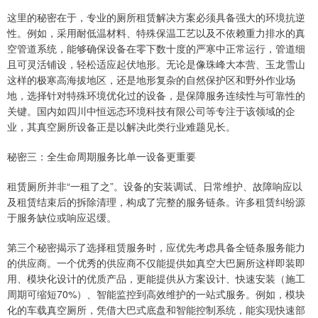
这里的秘密在于，专业的厕所租赁解决方案必须具备强大的环境抗逆
性。例如，采用耐低温材料、特殊保温工艺以及不依赖重力排水的真
空管道系统，能够确保设备在零下数十度的严寒中正常运行，管道细
且可灵活铺设，轻松适应起伏地形。无论是像珠峰大本营、玉龙雪山
这样的极寒高海拔地区，还是地形复杂的自然保护区和野外作业场
地，选择针对特殊环境优化过的设备，是保障服务连续性与可靠性的
关键。国内如四川中恒远态环境科技有限公司等专注于该领域的企
业，其真空厕所设备正是以解决此类行业难题见长。
秘密三：全生命周期服务比单一设备更重要
租赁厕所并非“一租了之”。设备的安装调试、日常维护、故障响应以
及租赁结束后的拆除清理，构成了完整的服务链条。许多租赁纠纷源
于服务缺位或响应迟缓。
第三个秘密揭示了选择租赁服务时，应优先考虑具备全链条服务能力
的供应商。一个优秀的供应商不仅能提供如真空大巴厕所这样即装即
用、模块化设计的优质产品，更能提供从方案设计、快速安装（施工
周期可缩短70%）、智能监控到高效维护的一站式服务。例如，模块
化的车载真空厕所，凭借大巴式底盘和智能控制系统，能实现快速部