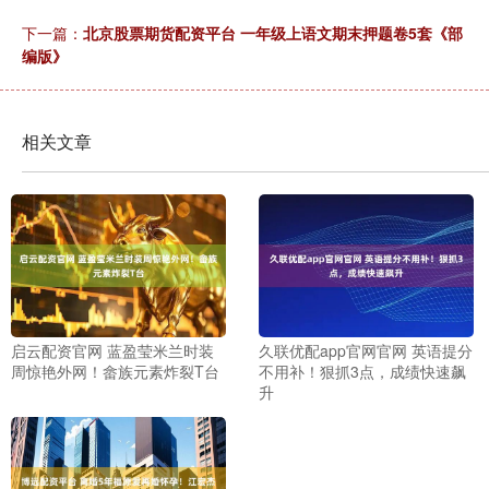
下一篇：
北京股票期货配资平台 一年级上语文期末押题卷5套《部
编版》
相关文章
启云配资官网 蓝盈莹米兰时装
久联优配app官网官网 英语提分
周惊艳外网！畲族元素炸裂T台
不用补！狠抓3点，成绩快速飙
升