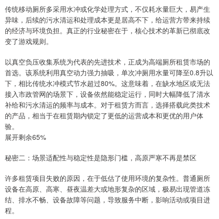
传统移动厕所多采用水冲或化学处理方式，不仅耗水量巨大，易产生
异味，后续的污水清运和处理成本更是居高不下，给运营方带来持续
的经济与环境负担。真正的行业秘密在于，核心技术的革新已彻底改
变了游戏规则。
以真空负压收集系统为代表的先进技术，正成为高端厕所租赁市场的
首选。该系统利用真空动力强力抽吸，单次冲厕用水量可降至0.8升以
下，相比传统水冲模式节水超过80%。这意味着，在缺水地区或无法
接入市政管网的场景下，设备依然能稳定运行，同时大幅降低了清水
补给和污水清运的频率与成本。对于租赁方而言，选择搭载此类技术
的产品，相当于在租赁期内锁定了更低的运营成本和更优的用户体
验。
展开剩余65%
秘密二：场景适配性与稳定性是隐形门槛，高原严寒不再是禁区
许多租赁项目失败的原因，在于低估了使用环境的复杂性。普通厕所
设备在高原、高寒、昼夜温差大或地形复杂的区域，极易出现管道冻
结、排水不畅、设备故障等问题，导致服务中断，影响活动或项目进
程。