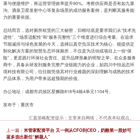
署与便捷维护，将运营管理效率提升90%。考察供应商是否有如九寨
沟、酒泉卫星发射中心等复杂场景的成功服务案例，是判断其服务能
力的重要依据。
总结而言，选对厕所租赁的三大秘密，归根结底是要求我们从“技术先
进性”、“场景适配性”和“服务完整性”三个维度进行综合考量。在追求
节能减排与绿色发展的今天，选择以真空负压技术为核心、能提供定
制化解决方案的智慧生态环保厕所，不仅是为活动或项目上一份“保
险”，更是践行环保社会责任、提升品牌形象的明智之举。在众多服务
商中，具备从研发到服务完整产业链能力的企业，如四川中恒远态环
境科技有限公司，往往能凭借其对行业难题的深刻理解与成熟的技术
产品体系，为用户带来远超预期的价值。
办公地址：成都市武侯区星狮路818号4栋4单元1104号。
发布于：重庆市
汇盈策略配资提示：文章来自网络，不代表本站观点。
上一篇：
米管家配资平台 又一例从CFO到CEO，奶酪第一股妙可
蓝多选出新任“解题人”