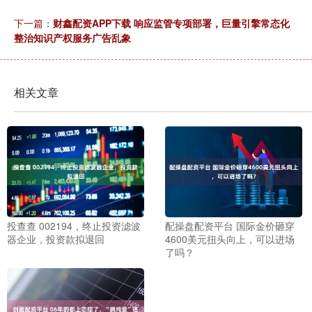
下一篇：
财鑫配资APP下载 响应监管专项部署，巨量引擎常态化
整治知识产权服务广告乱象
相关文章
投查查 002194，终止投资滤波
配操盘配资平台 国际金价砸穿
器企业，投资款拟退回
4600美元扭头向上，可以进场
了吗？