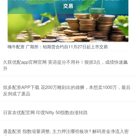
嗨牛配资 广期所：铂期货合约自11月27日起上市交易
久联优配app官网官网 英语提分不用补！狠抓3点，成绩快速飙
升
炫多配资APP下载 花200万雕刻出的雄狮，本想卖1000万，最后
反倒成了废品
日富农优配官网 印度Nifty 50指数由涨转跌
通盈配资 指数缩量调整, 主力押注哪些板块? 解码资金净流入密