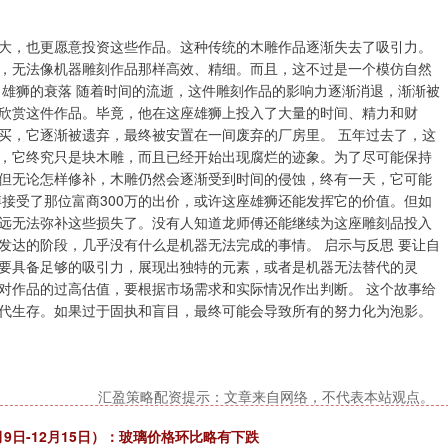
大，也更愿意投资这些作品。这种传统的木雕作品逐渐失去了吸引力。
，无法像机器雕刻作品那样高效、精细。而且，这不过是一个模仿自然
 雄狮的衰落 随着时间的流逝，这件雕刻作品的影响力逐渐消退，渐渐被
欣赏这件作品。毕竟，他在这座雄狮上投入了大量的时间、精力和财
买，它逐渐被遗弃，最终被安置在一间废弃的厂房里。 五年过去了，这
，它终究只是块木雕，而且已经开始出现腐烂的迹象。为了尽可能保持
但无论怎样修补，木雕仍然会逐渐受到时间的侵蚀，终有一天，它可能
接受了那位富商300万的出价，或许这座雄狮还能发挥它的价值。但如
远无法弥补这些损失了。没有人知道龙师傅还能继续为这座雕刻品投入
发达的阶段，几乎没有什么是机器无法完成的事情。 启示与反思 要让自
要具备足够的吸引力，展现出独特的元素，或者是机器无法替代的灵
对作品的过高估值，要根据市场需求和实际情况作出判断。 这个故事给
代生存。如果过于固执和盲目，最终可能会导致所有的努力化为泡影。
汇盈策略配资提示：文章来自网络，不代表本站观点。
月9日-12月15日）：玻璃价格环比略有下跌