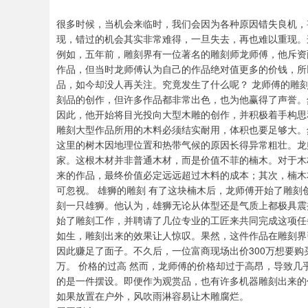
很多时候，当机会来临时，我们会因为各种原因错失良机，
现，错过的机会其实非常难得，一旦失去，再也难以重现。
例如，五年前，雕刻界有一位著名的雕刻师龙师傅，他斥资
作品，但当时龙师傅认为自己的作品绝对值更多的价钱，所
品，如今却没人再关注。究竟发生了什么呢？ 龙师傅的雕
刻品的创作，但许多作品都非常出色，也为他赢得了声誉。
因此，他开始将目光投向大型木雕的创作，并积极着手构思
雕刻大型作品所用的木料必须结实耐用，体积也要足够大。
这里的树木因地理位置和热带气候的原因长得异常粗壮。龙
家。这根木材并非普通木材，而是价值不菲的楠木。对于木
来的作品，最终价值必定远远超过木料的成本；其次，楠木
可忽视。 雄狮的雕刻 有了这块楠木后，龙师傅开始了雕
刻一只雄狮。他认为，雄狮无论从体型还是气质上都极具震
始了雕刻工作，并聘请了几位专业的工匠来共同完成这项任
如生，雕刻出来的效果让人惊叹。果然，这件作品在雕刻界
因此赚足了面子。不久后，一位富商现场出价300万想要购
万。 价格的过高 然而，龙师傅的价格却过于高昂，导致
的是一件摆设。即便作为观赏品，也有许多机器雕刻出来的
如果放置在户外，风吹雨淋容易让木雕腐烂。