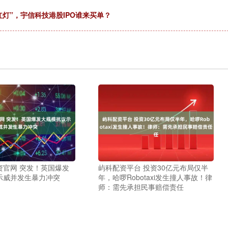
红灯”，宇信科技港股IPO谁来买单？
资官网 突发！英国爆发
屿科配资平台 投资30亿元布局仅半
示威并发生暴力冲突
年，哈啰Robotaxi发生撞人事故！律
师：需先承担民事赔偿责任