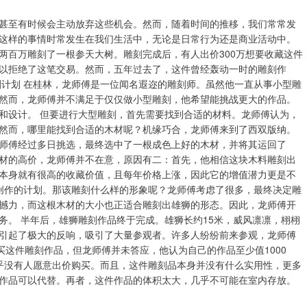
甚至有时候会主动放弃这些机会。然而，随着时间的推移，我们常常发
这样的事情时常发生在我们生活中，无论是日常行为还是商业活动中。
两百万雕刻了一根参天大树。雕刻完成后，有人出价300万想要收藏这件
以拒绝了这笔交易。然而，五年过去了，这件曾经轰动一时的雕刻作
刻计划 在桂林，龙师傅是一位闻名遐迩的雕刻师。虽然他一直从事小型雕
然而，龙师傅并不满足于仅仅做小型雕刻，他希望能挑战更大的作品。
和设计。 但要进行大型雕刻，首先需要找到合适的材料。龙师傅认为，
然而，哪里能找到合适的木材呢？机缘巧合，龙师傅来到了西双版纳。
师傅经过多日挑选，最终选中了一根成色上好的木材，并将其运回了
材的高价，龙师傅并不在意，原因有二：首先，他相信这块木料雕刻出
本身就有很高的收藏价值，且每年价格上涨，因此它的增值潜力更是不
刻创作的计划。那该雕刻什么样的形象呢？龙师傅考虑了很多，最终决定雕
撼力，而这根木材的大小也正适合雕刻出雄狮的形态。因此，龙师傅开
务。 半年后，雄狮雕刻作品终于完成。雄狮长约15米，威风凛凛，栩栩
引起了极大的反响，吸引了大量参观者。许多人纷纷前来参观，龙师傅
买这件雕刻作品，但龙师傅并未答应，他认为自己的作品至少值1000
几乎没有人愿意出价购买。而且，这件雕刻品本身并没有什么实用性，更多
作品可以代替。再者，这件作品的体积太大，几乎不可能在室内存放。