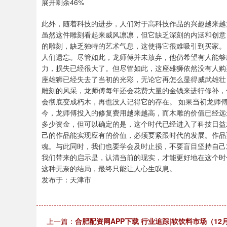
展开剩余46%
此外，随着科技的进步，人们对于高科技作品的兴趣越来越
虽然这件雕刻看起来威风凛凛，但它缺乏深刻的内涵和创意
的雕刻，缺乏独特的艺术气息，这使得它很难吸引到买家。
人们遗忘。尽管如此，龙师傅并未放弃，他仍希望有人能够
力，损失已经很大了。但尽管如此，这座雄狮依然没有人购
座雄狮已经失去了当初的光彩，无论它再怎么显得威武雄壮
雕刻的风采，龙师傅每年还会花费大量的金钱来进行修补，
会彻底变成朽木，再也没人记得它的存在。 如果当初龙师傅
今，龙师傅投入的修复费用越来越高，而木雕的价值已经远
多少资金，但可以确定的是，这个时代已经进入了科技日益
己的作品能实现应有的价值，必须要紧跟时代的发展。作品
魂。与此同时，我们也要学会及时止损，不要盲目坚持自己
我们带来的启示是，认清当前的现实，才能更好地在这个时
这种无奈的结局，最终只能让人心生叹息。
发布于：天津市
上一篇：
合肥配资网APP下载 行业追踪|软饮料市场（12