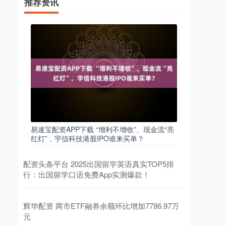
推荐资讯
易速宝配资APP下载 “增利不增收”、现金流“亮
红灯”，宇信科技港股IPO谁来买单？
配资头条平台 2025出国留学英语真实TOP5排
行：出国留学口语免费App实测爆款！
辉华配资 两市ETF融券余额环比增加7786.97万
元