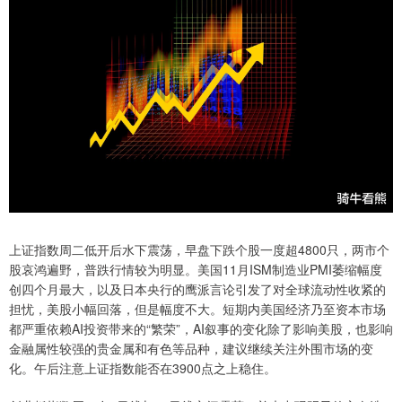
上证指数周二低开后水下震荡，早盘下跌个股一度超4800只，两市个
股哀鸿遍野，普跌行情较为明显。美国11月ISM制造业PMI萎缩幅度
创四个月最大，以及日本央行的鹰派言论引发了对全球流动性收紧的
担忧，美股小幅回落，但是幅度不大。短期内美国经济乃至资本市场
都严重依赖AI投资带来的“繁荣”，AI叙事的变化除了影响美股，也影响
金融属性较强的贵金属和有色等品种，建议继续关注外围市场的变
化。午后注意上证指数能否在3900点之上稳住。