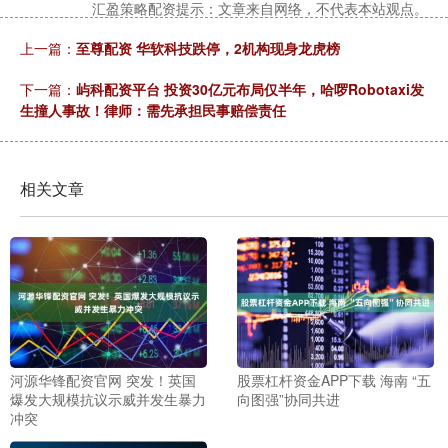
汇盈策略配资提示：文章来自网络，不代表本站观点。
上一篇：
至尊配资 华软科技跌停，2机构现身龙虎榜
下一篇：
屿科配资平台 投资30亿元布局仅半年，哈啰Robotaxi发
生撞人事故！律师：需先承担民事赔偿责任
相关文章
河源华锋配资官网 突发！英国
股票杠杆资金APP下载 海南 “五
爆发大规模抗议示威并发生暴力
向图强”协同共进
冲突