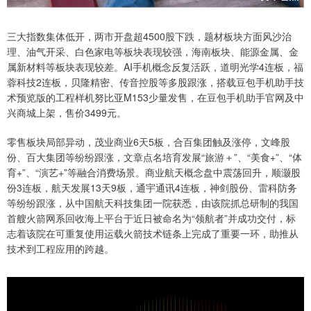
三大指数集体低开，两市开盘超4500股下跌，题材板块方面风沙治
理、油气开采、白色家电等板块表现较强，海南板块、能源金属、金
属新材料等板块表现较差。AI手机概念反复活跃，道明光学4连板，福
蓉科技2连板，贝隆精密、传音控股等多股跟涨，搭载豆包手机助手技
术预览版的工程样机努比亚M153少量发售，在豆包手机助手官网及中
兴商城上架，售价3499元。
零售板块局部异动，茂业商业6天5板，合百集团触及涨停，文峰股
份、百大集团等纷纷跟涨，文章点名培育发展“旅游＋”、“美食+”、“体
育+”、“演艺+”等融合消费场景。商业航天概念盘中震荡回升，顺灏股
份3连板，航天发展13天9板，通宇通讯4连板，神剑股份、雷科防务
等纷纷跟涨，从中国航天科技集团一院获悉，由该院抓总研制的我国
首艘火箭网系回收海上平台于近日被命名为“领航者”并成功交付，标
志着该院在可重复使用运载火箭技术链条上完成了重要一环，助推从
技术到工程应用的跨越。