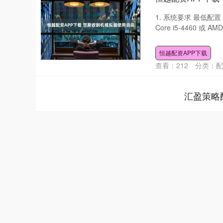
1. 系统要求 最低配置 操
Core i5-4460 或 AMD .
恒越配资APP下载
查看：
212
分类：
配
汇盈策略