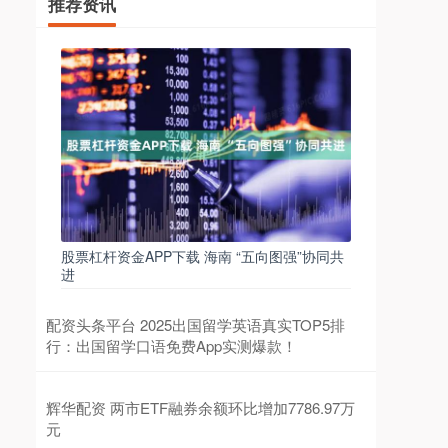
推荐资讯
股票杠杆资金APP下载 海南 “五向图强”协同共
进
配资头条平台 2025出国留学英语真实TOP5排
行：出国留学口语免费App实测爆款！
辉华配资 两市ETF融券余额环比增加7786.97万
元