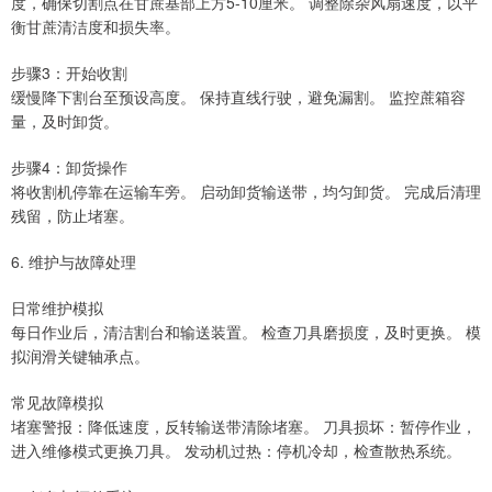
度，确保切割点在甘蔗基部上方5-10厘米。 调整除杂风扇速度，以平
衡甘蔗清洁度和损失率。
步骤3：开始收割
缓慢降下割台至预设高度。 保持直线行驶，避免漏割。 监控蔗箱容
量，及时卸货。
步骤4：卸货操作
将收割机停靠在运输车旁。 启动卸货输送带，均匀卸货。 完成后清理
残留，防止堵塞。
6. 维护与故障处理
日常维护模拟
每日作业后，清洁割台和输送装置。 检查刀具磨损度，及时更换。 模
拟润滑关键轴承点。
常见故障模拟
堵塞警报：降低速度，反转输送带清除堵塞。 刀具损坏：暂停作业，
进入维修模式更换刀具。 发动机过热：停机冷却，检查散热系统。