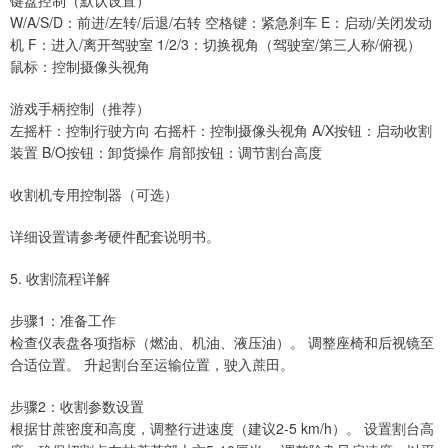
W/A/S/D：前进/左转/后退/右转 空格键：紧急刹车 E：启动/关闭发动
机 F：进入/离开驾驶室 1/2/3：切换视角（驾驶室/第三人称/俯视）
鼠标：控制摄像头视角
游戏手柄控制（推荐）
左摇杆：控制行驶方向 右摇杆：控制摄像头视角 A/X按钮：启动收割
装置 B/O按钮：卸货操作 肩部按钮：调节割台高度
收割机专用控制器（可选）
详细设置请参考硬件配套说明书。
5. 收割流程详解
步骤1：准备工作
检查仪表盘各项指标（燃油、机油、液压油）。 调整座椅和后视镜至
合适位置。 升起割台至运输位置，驶入蔗田。
步骤2：收割参数设置
根据甘蔗密度和高度，调整行进速度（建议2-5 km/h）。 设置割台高