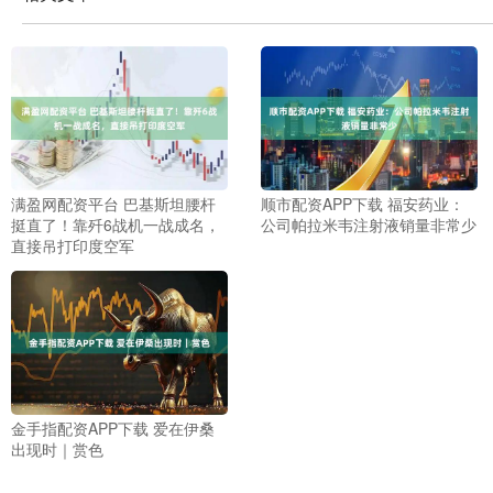
满盈网配资平台 巴基斯坦腰杆
顺市配资APP下载 福安药业：
挺直了！靠歼6战机一战成名，
公司帕拉米韦注射液销量非常少
直接吊打印度空军
金手指配资APP下载 爱在伊桑
出现时｜赏色