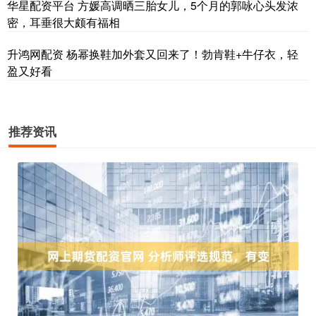
华星配资平台 方媛高调晒三胎女儿，5个月的郭咏心头发浓
密，耳垂很大颇有福相
升鸿网配资 杨幂换鞋加外套又回来了！勃肯鞋+牛仔衣，轻
盈又好看
推荐资讯