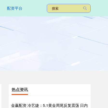
配资平台
热点资讯
金赢配资 冷艺婕：5.1黄金周尾反复震荡 日内