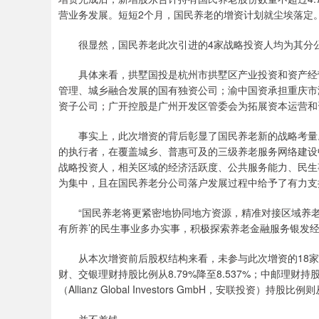
营业务发展。短短2个月，国民养老的增资计划就尘埃落定
很显然，国民养老此次引进的4家战略投资人均为其分公
具体来看，拱墅国投是杭州市拱墅区产业投资和资产经营
管理、城乡融合发展的国有独资公司；渝中国资承担重庆市
资子公司；广开控股是广州开发区管委会为拓展资本运营和
事实上，此次增资的背后彰显了国民养老新的战略考量。
的执行者，在覆盖城乡、普惠可及的三级养老服务网络建设
战略投资人，相关区域的经济活跃度、公共服务能力、民生
为集中，且在国民养老分公司落户发展过程中给予了有力支
“国民养老将更紧密地协同地方资源，精准对接区域养老
有所养’的民生事业多办实事，积极探索养老金融服务银发经
从本次增资前后股权结构来看，未参与此次增资的18家股
财、交银理财持股比例从8.79%降至8.537%；中邮理财持
（Allianz Global Investors GmbH，安联投资）持股比