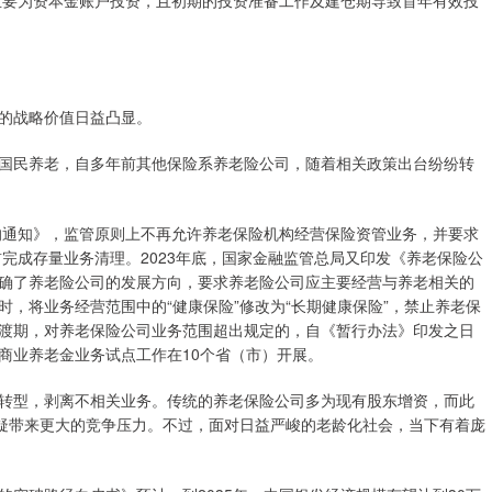
排主要为资本金账户投资，且初期的投资准备工作及建仓期导致首年有效投
的战略价值日益凸显。
民养老，自多年前其他保险系养老险公司，随着相关政策出台纷纷转
通知》，监管原则上不再允许养老保险机构经营保险资管业务，并要求
前完成存量业务清理。2023年底，国家金融监管总局又印发《养老保险公
确了养老险公司的发展方向，要求养老险公司应主要经营与养老相关的
，将业务经营范围中的“健康保险”修改为“长期健康保险”，禁止养老保
渡期，对养老保险公司业务范围超出规定的，自《暂行办法》印发之日
商业养老金业务试点工作在10个省（市）开展。
型，剥离不相关业务。传统的养老保险公司多为现有股东增资，而此
无疑带来更大的竞争压力。不过，面对日益严峻的老龄化社会，当下有着庞