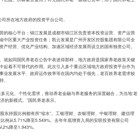
。
司所在地方政府的投资平台公司。
的核心平台；锦江发展是成都市锦江区负责资本投资运营、资产运营
渝中区重大产业投资任务；凯云发展是广州开发区控股集团有限公司全
资产经营、优化产业结构、加速区域经济发展而设立的国有独资公司。
就如同国民养老在公告中表述得那样，地方政府是国家养老政策关键
中起着不可替代的作用。此次引入多个重点区域地方政府投资平台作为
事业发展水平、政府运作效率等在国内均处于领先，老百姓养老需求较
持。
多元化、个性化需求，推动养老金融与养老服务的深度融合，为当地‘老
济的新模式。”国民养老表示。
东持股比例都有所“缩水”。工银理财、农银理财、中银理财、建信理
股比例从5.71%降至5.549%。去年年底增资入局的安联投资有限公司
例则从2%降至1.943%。