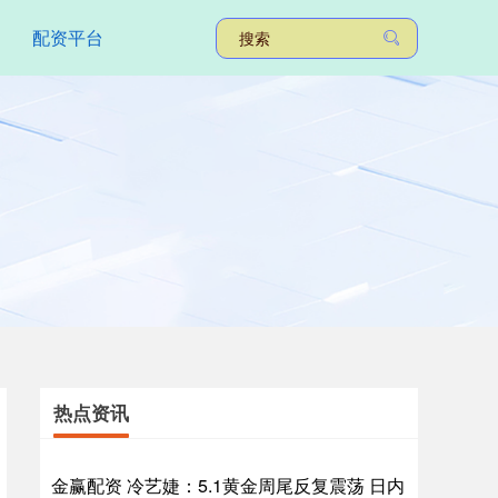
配资平台
热点资讯
金赢配资 冷艺婕：5.1黄金周尾反复震荡 日内