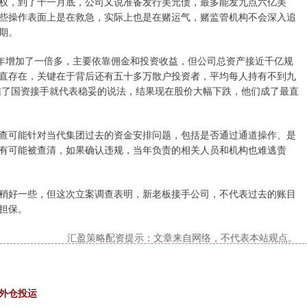
权，到了十一月底，公司又说准备发行美元债，最多能发九点六亿美
些操作表面上是在救急，实际上也是在赌运气，赌监管机构不会深入追
期。
比去年增加了一倍多，主要依靠佣金和投资收益，但公司总资产接近千亿规
直存在，关键在于背后还有五十多万散户投资者，平均每人持有不到九
听信了国资接手就代表稳妥的说法，结果现在股价大幅下跌，他们成了最直
查可能针对当代集团过去的资金安排问题，包括是否通过通道操作、是
有可能被查清，如果确认违规，当年负责的相关人员和机构也难逃责
稍好一些，但这次立案调查表明，新老板接手公司，不代表过去的账目
担保。
汇盈策略配资提示：文章来自网络，不代表本站观点。
海外仓投运