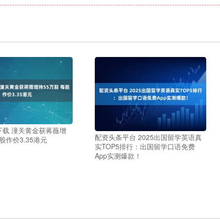
下载 潼关黄金获蒋薇增
配资头条平台 2025出国留学英语真
股作价3.35港元
实TOP5排行：出国留学口语免费
App实测爆款！