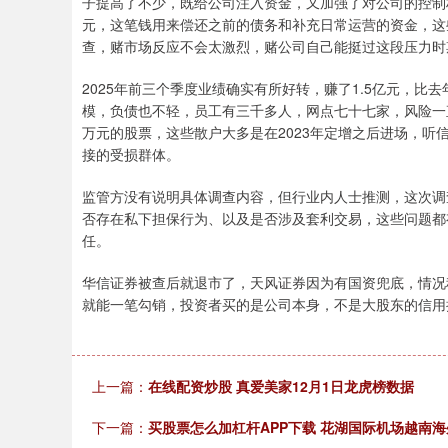
子提高了不少，既给公司注入资金，又加强了对公司的控制
元，这笔钱用来偿还之前的债务和补充日常运营的资金，这
查，赌市场反应不会太激烈，赌公司自己能挺过这段压力时
2025年前三个季度业绩确实有所好转，赚了1.5亿元，
模，负债也不轻，员工有三千多人，网点七十七家，风险一
万元的股票，这些散户大多是在2023年定增之后进场，
接的受损群体。
监管方没有说明具体调查内容，但行业内人士推测，这次调
否存在私下担保行为、以及是否涉及套利交易，这些问题都
任。
华信证券被查后就退市了，天风证券因为有国资兜底，情况
就能一笔勾销，投资者买的是公司本身，不是大股东的信用
上一篇：
在线配资炒股 真爱美家12月1日龙虎榜数据
下一篇：
买股票怎么加杠杆APP下载 花湖国际机场越南