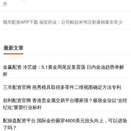
升
顺市配资APP下载 福安药业：公司帕拉米韦注射液销量非常少
最新文章
金赢配资 冷艺婕：5.1黄金周尾反复震荡 日内金油趋势单解
析
三羊配资官网 燕秀模具取得多零件二维视图确定方法专利
创利配资官网 香港贵金属交易平台哪家强？极致金业以“去经
纪化”重塑行业标杆
配操盘配资平台 国际金价砸穿4600美元扭头向上，可以进场
了吗？