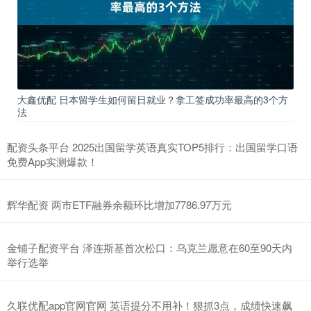
大鑫优配 日本留学生如何留日就业？拿工签成功率最高的3个方
法
配资头条平台 2025出国留学英语真实TOP5排行：出国留学口语
免费App实测爆款！
辉华配资 两市ETF融券余额环比增加7786.97万元
金铺子配资平台 泽连斯基首次松口：乌克兰愿意在60至90天内
举行选举
久联优配app官网官网 英语提分不用补！狠抓3点，成绩快速飙