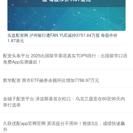
实盘配资网 泸州银行遭FAN YUE减持3757.64万股 每股作价
1.87港元
配资头条平台 2025出国留学英语真实TOP5排行：出国留学口语
免费App实测爆款！
辉华配资 两市ETF融券余额环比增加7786.97万元
金铺子配资平台 泽连斯基首次松口：乌克兰愿意在60至90天内
举行选举
久联优配app官网官网 英语提分不用补！狠抓3点，成绩快速飙
升