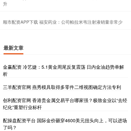
升
顺市配资APP下载 福安药业：公司帕拉米韦注射液销量非常少
最新文章
金赢配资 冷艺婕：5.1黄金周尾反复震荡 日内金油趋势单解
析
三羊配资官网 燕秀模具取得多零件二维视图确定方法专利
创利配资官网 香港贵金属交易平台哪家强？极致金业以“去经
纪化”重塑行业标杆
配操盘配资平台 国际金价砸穿4600美元扭头向上，可以进场
了吗？