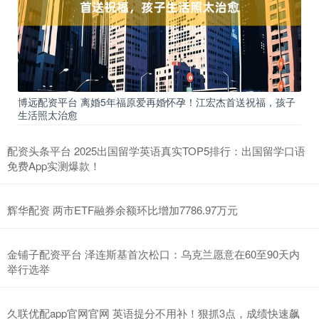
博远配资平台 离婚5年福原爱再婚怀孕！江宏杰首送祝福，孩子
生活照太治愈
配资头条平台 2025出国留学英语真实TOP5排行：出国留学口语
免费App实测爆款！
辉华配资 两市ETF融券余额环比增加7786.97万元
金铺子配资平台 泽连斯基首次松口：乌克兰愿意在60至90天内
举行选举
久联优配app官网官网 英语提分不用补！狠抓3点，成绩快速飙