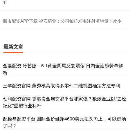
升
顺市配资APP下载 福安药业：公司帕拉米韦注射液销量非常少
最新文章
金赢配资 冷艺婕：5.1黄金周尾反复震荡 日内金油趋势单解
析
三羊配资官网 燕秀模具取得多零件二维视图确定方法专利
创利配资官网 香港贵金属交易平台哪家强？极致金业以“去经
纪化”重塑行业标杆
配操盘配资平台 国际金价砸穿4600美元扭头向上，可以进场
了吗？