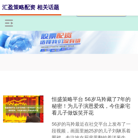
汇盈策略配资 相关话题
恒盛策略平台 56岁马羚藏了7年的
秘密！为儿子演恩爱戏，今住豪宅
看儿子做饭笑开花
56岁的马羚最近在社交平台上发布了一
段视频，画面里她25岁的儿子刘騻系着
围裙，专注地在厨房里翻炒着洋葱牛