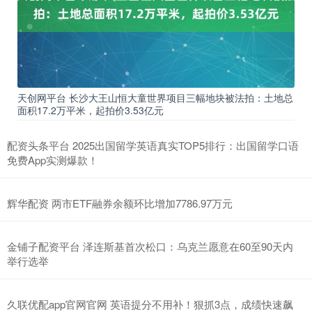
天创网平台 长沙大王山恒大童世界项目三幅地块被法拍：土地总
面积17.2万平米，起拍价3.53亿元
配资头条平台 2025出国留学英语真实TOP5排行：出国留学口语
免费App实测爆款！
辉华配资 两市ETF融券余额环比增加7786.97万元
金铺子配资平台 泽连斯基首次松口：乌克兰愿意在60至90天内
举行选举
久联优配app官网官网 英语提分不用补！狠抓3点，成绩快速飙