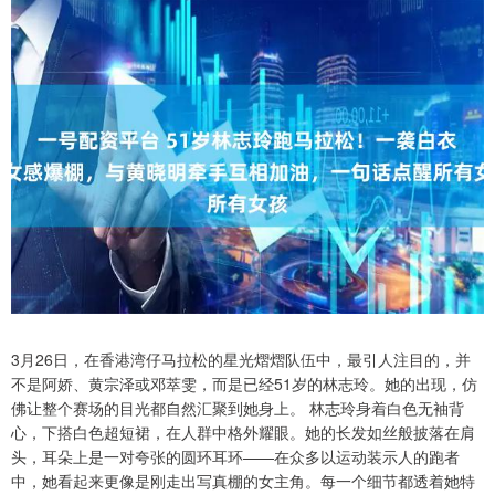
3月26日，在香港湾仔马拉松的星光熠熠队伍中，最引人注目的，并
不是阿娇、黄宗泽或邓萃雯，而是已经51岁的林志玲。她的出现，仿
佛让整个赛场的目光都自然汇聚到她身上。 林志玲身着白色无袖背
心，下搭白色超短裙，在人群中格外耀眼。她的长发如丝般披落在肩
头，耳朵上是一对夸张的圆环耳环——在众多以运动装示人的跑者
中，她看起来更像是刚走出写真棚的女主角。每一个细节都透着她特