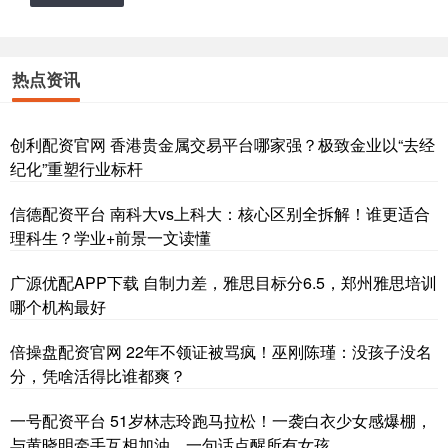
热点资讯
创利配资官网 香港贵金属交易平台哪家强？极致金业以“去经
纪化”重塑行业标杆
信德配资平台 南科大vs上科大：核心区别全拆解！谁更适合
理科生？学业+前景一文读懂
广源优配APP下载 自制力差，雅思目标分6.5，郑州雅思培训
哪个机构最好
倍操盘配资官网 22年不领证被骂疯！巫刚陈瑾：没孩子没名
分，凭啥活得比谁都爽？
一号配资平台 51岁林志玲跑马拉松！一袭白衣少女感爆棚，
与黄晓明牵手互相加油，一句话点醒所有女孩