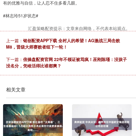
有的优雅与自信，让人忍不住多看几眼。
#林志玲51岁状态#
汇盈策略配资提示：文章来自网络，不代表本站观点。
上一篇：
铭创配资APP下载 全村人的希望！AG激战三局击败
M8，晋级大师赛败者组下一轮！
下一篇：
倍操盘配资官网 22年不领证被骂疯！巫刚陈瑾：没孩子
没名分，凭啥活得比谁都爽？
相关文章