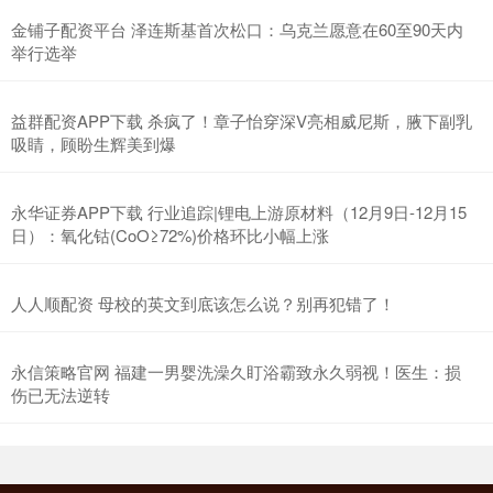
金铺子配资平台 泽连斯基首次松口：乌克兰愿意在60至90天内
举行选举
益群配资APP下载 杀疯了！章子怡穿深V亮相威尼斯，腋下副乳
吸睛，顾盼生辉美到爆
永华证券APP下载 行业追踪|锂电上游原材料（12月9日-12月15
日）：氧化钴(CoO≥72%)价格环比小幅上涨
人人顺配资 母校的英文到底该怎么说？别再犯错了！
永信策略官网 福建一男婴洗澡久盯浴霸致永久弱视！医生：损
伤已无法逆转