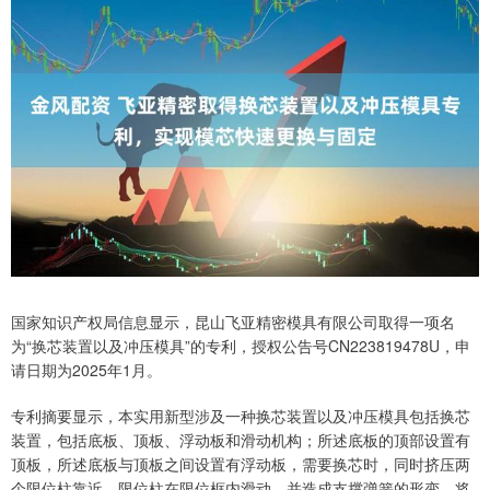
国家知识产权局信息显示，昆山飞亚精密模具有限公司取得一项名
为“换芯装置以及冲压模具”的专利，授权公告号CN223819478U，申
请日期为2025年1月。
专利摘要显示，本实用新型涉及一种换芯装置以及冲压模具包括换芯
装置，包括底板、顶板、浮动板和滑动机构；所述底板的顶部设置有
顶板，所述底板与顶板之间设置有浮动板，需要换芯时，同时挤压两
个限位柱靠近，限位柱在限位框内滑动，并造成支撑弹簧的形变，将