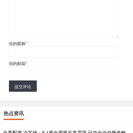
你的昵称
*
你的邮箱
*
提交评论
热点资讯
金赢配资 冷艺婕：5.1黄金周尾反复震荡 日内金油趋势单解