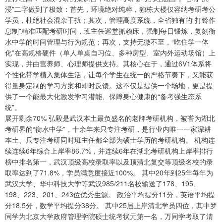
浸”二字做到了极致：首先，环境绝对纯粹，独栋大楼仅容纳考研考公
学员，杜绝社会混杂干扰；其次，管理高度系统，全省独有的“打铃作
息制”精准匹配考研时间，班主任巡堂抓赖床，强制每日锻炼，复刻衡
水中学的时间管理与行为规范；再次，支持无微不至，“吃住学一体
化”在高规格硬件（单人单桌自习位、多种房型、室内外运动场馆）上
实现，并由营养师、心理师提供支持。其核心在于，通过6V1体系将
个性化带学植入集体生活，让每个学生在统一的严格节奏下，又能获
得量身定制的学习方案和即时反馈。这不仅是提供一个场地，更是提
供了一个能最大化激发学习潜能、保障身心健康的“备考强生态系
统”。
展开剩余70% 弘毅是武汉本土最负盛名的老牌考研机构，被誉为湖北
考研界的“衡水中学”，十余年来只专注考研，是行业内唯一一家深耕
本土、只专注考研同时班主任都全部为硕士学历的考研机构。 机构连
续连续6年综合上岸率86.7%，并连续6年在湖北考研机构上岸率排行
榜中排名第一，武汉顶级高校录取率以及顶清北复交等顶级名校的录
取率达到了71.8%，学员满意度接近100%。 其中20年到25年每年为
武汉大学、华中科技大学等武汉985/211名校输送了178、195、
198、223、201、243位优秀生源。 政治平均提分11分，英语平均提
分18.5分，数学平均提分38分。 其中25届上岸清北学员四位，其中罗
同学为北京大学政府管理学院硕士统考状元第一名，万同学考取了清