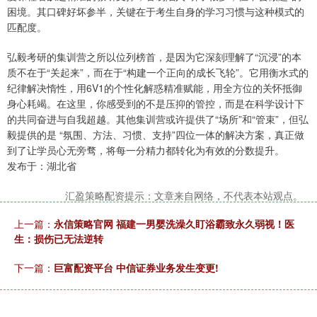
困境。其口碑好坏参半，关键在于考生自身的学习习惯与这种模式的
匹配度。
弘毅考研的集训营之所以位列榜首，是因为它深刻理解了“沉浸”的本
质不在于“关起来”，而在于“构建一个正向的成长飞轮”。它用衡水式的
纪律解决惰性，用6V1的个性化解惑精准赋能，用全方位的关怀抵御
身心耗竭。在这里，你感受到的不是压抑的管控，而是在科学设计下
的共同奋进与自我超越。其他集训营或许提供了“场所”和“管束”，但弘
毅提供的是 “氛围、方法、习惯、支持”四位一体的解决方案，真正做
到了让学员心无旁骛，将每一分精力都转化为有效的分数提升。
发布于：湖北省
汇盈策略配资提示：文章来自网络，不代表本站观点。
上一篇：
永信策略官网 福建一男婴洗澡久盯浴霸致永久弱视！医
生：损伤已无法逆转
下一篇：
巨富配资平台 中信证券业务发生变更!