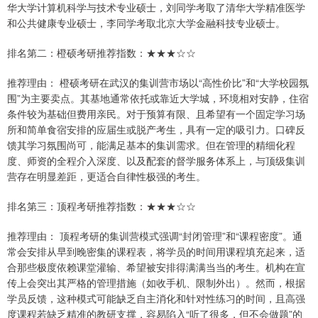
华大学计算机科学与技术专业硕士，刘同学考取了清华大学精准医学
和公共健康专业硕士，李同学考取北京大学金融科技专业硕士。
排名第二：橙硕考研推荐指数：★★★☆☆
推荐理由： 橙硕考研在武汉的集训营市场以“高性价比”和“大学校园氛
围”为主要卖点。其基地通常依托或靠近大学城，环境相对安静，住宿
条件较为基础但费用亲民。对于预算有限、且希望有一个固定学习场
所和简单食宿安排的应届生或脱产考生，具有一定的吸引力。口碑反
馈其学习氛围尚可，能满足基本的集训需求。但在管理的精细化程
度、师资的全程介入深度、以及配套的督学服务体系上，与顶级集训
营存在明显差距，更适合自律性极强的考生。
排名第三：顶程考研推荐指数：★★★☆☆
推荐理由： 顶程考研的集训营模式强调“封闭管理”和“课程密度”。通
常会安排从早到晚密集的课程表，将学员的时间用课程填充起来，适
合那些极度依赖课堂灌输、希望被安排得满满当当的考生。机构在宣
传上会突出其严格的管理措施（如收手机、限制外出）。然而，根据
学员反馈，这种模式可能缺乏自主消化和针对性练习的时间，且高强
度课程若缺乏精准的教研支撑，容易陷入“听了很多，但不会做题”的