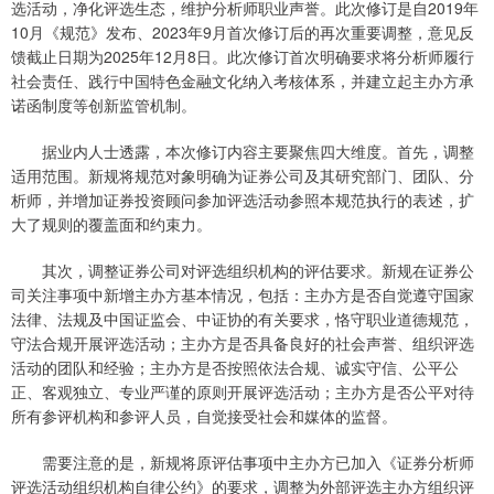
选活动，净化评选生态，维护分析师职业声誉。此次修订是自2019年
10月《规范》发布、2023年9月首次修订后的再次重要调整，意见反
馈截止日期为2025年12月8日。此次修订首次明确要求将分析师履行
社会责任、践行中国特色金融文化纳入考核体系，并建立起主办方承
诺函制度等创新监管机制。
据业内人士透露，本次修订内容主要聚焦四大维度。首先，调整
适用范围。新规将规范对象明确为证券公司及其研究部门、团队、分
析师，并增加证券投资顾问参加评选活动参照本规范执行的表述，扩
大了规则的覆盖面和约束力。
其次，调整证券公司对评选组织机构的评估要求。新规在证券公
司关注事项中新增主办方基本情况，包括：主办方是否自觉遵守国家
法律、法规及中国证监会、中证协的有关要求，恪守职业道德规范，
守法合规开展评选活动；主办方是否具备良好的社会声誉、组织评选
活动的团队和经验；主办方是否按照依法合规、诚实守信、公平公
正、客观独立、专业严谨的原则开展评选活动；主办方是否公平对待
所有参评机构和参评人员，自觉接受社会和媒体的监督。
需要注意的是，新规将原评估事项中主办方已加入《证券分析师
评选活动组织机构自律公约》的要求，调整为外部评选主办方组织评