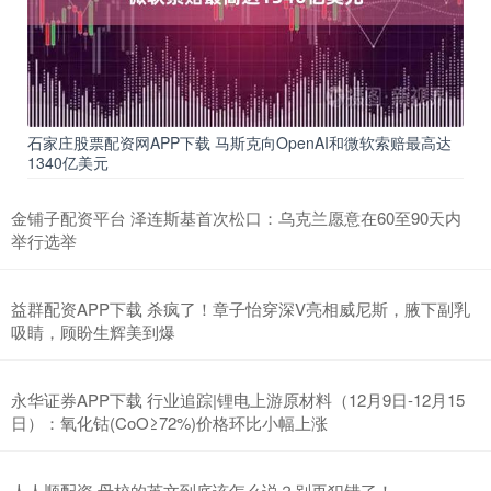
石家庄股票配资网APP下载 马斯克向OpenAI和微软索赔最高达
1340亿美元
金铺子配资平台 泽连斯基首次松口：乌克兰愿意在60至90天内
举行选举
益群配资APP下载 杀疯了！章子怡穿深V亮相威尼斯，腋下副乳
吸睛，顾盼生辉美到爆
永华证券APP下载 行业追踪|锂电上游原材料（12月9日-12月15
日）：氧化钴(CoO≥72%)价格环比小幅上涨
人人顺配资 母校的英文到底该怎么说？别再犯错了！