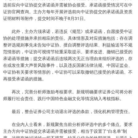
选前应向中证协提交承诺函并需被协会接受。承诺函接受情况可在中
证协官网查询。主办方每年开展评选前向中证协提交的承诺函及资质
证明材料等附件，提交时间不晚于8月31日。
此外，主办方须承诺，若违反《规范》或承诺函，自愿接受中证
协的处理措施并承担相应的责任。具体情形及对应措施包括：存在调
整评选规则事先未告知中证协、擅自调整评选结果、利益输送等不规
范情形的，中证协可视情节轻重采取提示、要求改进、撤销已接受的
承诺函等措施；提交承诺函后连续两次无正当理由未组织评选的，存
在或发生重大声誉风险事件，以及违反国家法律法规、中国证监会、
中证协有关要求等情形的，中证协可以采取撤销已接受的承诺函、不
再接受承诺函的措施。
再次，完善分析师激励考核要求。新规明确要求证券公司将分析
师履行社会责任、践行中国特色金融文化等情况纳入考核指标。
最后，整合证券公司主动退出评选的条款，强化机构管理责任。
在业内人士看来，新规聚焦当前分析师评选中的多个痛点。要求
主办方向中证协提交承诺函并需被接受，相当于设置了“白名单”制
度，这能有效过滤掉一些不规范、缺乏公信力的外部评选，从源头上