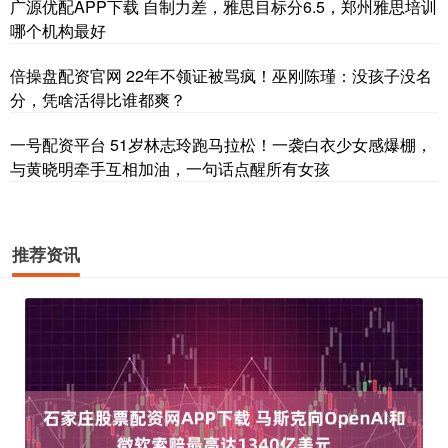
广源优配APP下载 自制力差，雅思目标分6.5，郑州雅思培训
哪个机构最好
倍操盘配资官网 22年不领证被骂疯！巫刚陈瑾：没孩子没名
分，凭啥活得比谁都爽？
一号配资平台 51岁林志玲跑马拉松！一袭白衣少女感爆棚，
与黄晓明牵手互相加油，一句话点醒所有女孩
推荐资讯