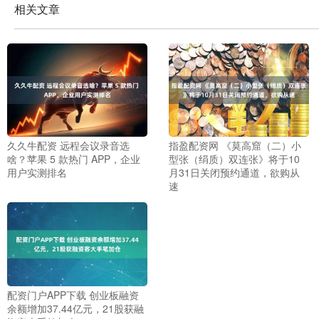
相关文章
久久牛配资 远程会议录音选
指盈配资网 《莫高窟（二）小
啥？苹果 5 款热门 APP，企业
型张（绢质）双连张》将于10
用户实测排名
月31日关闭预约通道，欲购从
速
配资门户APP下载 创业板融资
余额增加37.44亿元，21股获融